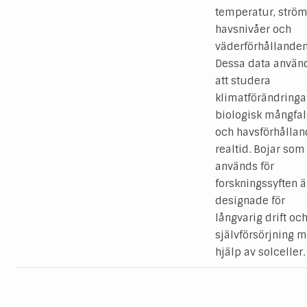
temperatur, strö
havsnivåer och
väderförhållanden
Dessa data använd
att studera
klimatförändringa
biologisk mångfa
och havsförhållan
realtid. Bojar som
används för
forskningssyften ä
designade för
långvarig drift oc
självförsörjning 
hjälp av solceller.