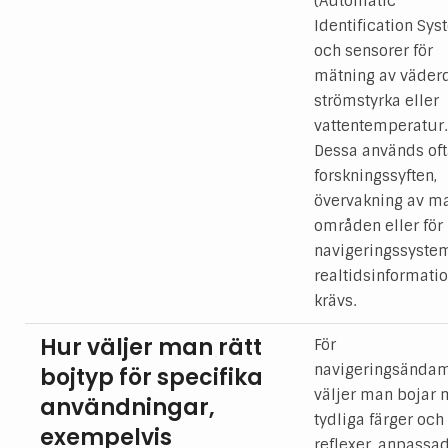
(Automatic
Identification Sys
och sensorer för
mätning av väderd
strömstyrka eller
vattentemperatur.
Dessa används oft
forskningssyften,
övervakning av m
områden eller för
navigeringssyste
realtidsinformati
krävs.
Hur väljer man rätt
För
navigeringsända
bojtyp för specifika
väljer man bojar
användningar,
tydliga färger och
exempelvis
reflexer, anpassade