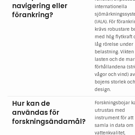
navigering eller
internationella
förankring?
sjömärkningssys
(IALA). För förankr
krävs robustare b
med hög flytkraft 
låg rörelse under
belastning. Vikten
lasten och de mar
förhållandena (st
vågor och vind) a
bojens storlek oc
design.
Hur kan de
Forskningsbojar k
utrustas med
användas för
instrument för att
forskningsändamål?
samla in data om
vattenkvalitet,