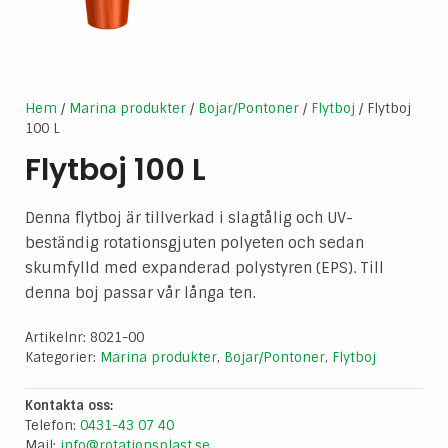
Hem
/
Marina produkter
/
Bojar/Pontoner
/
Flytboj
/ Flytboj
100 L
Flytboj 100 L
Denna flytboj är tillverkad i slagtålig och UV-
beständig rotationsgjuten polyeten och sedan
skumfylld med expanderad polystyren (EPS). Till
denna boj passar vår långa ten.
Artikelnr:
8021-00
Kategorier:
Marina produkter
,
Bojar/Pontoner
,
Flytboj
Kontakta oss:
Telefon:
0431-43 07 40
Mail:
info@rotationsplast.se