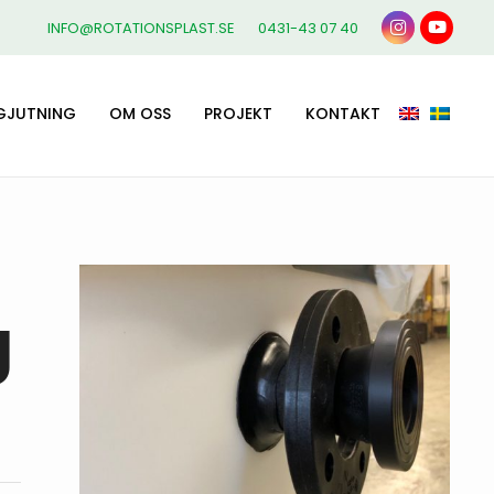
INFO@ROTATIONSPLAST.SE
0431-43 07 40
GJUTNING
OM OSS
PROJEKT
KONTAKT
g