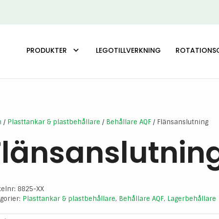
PRODUKTER
LEGOTILLVERKNING
ROTATIONS
PLASTTANKAR & PLASTBEHÅLLARE
m
/
Plasttankar & plastbehållare
/
Behållare AQF
/ Flänsanslutning
Flänsanslutnin
kelnr:
8825-XX
gorier:
Plasttankar & plastbehållare
,
Behållare AQF
,
Lagerbehållare