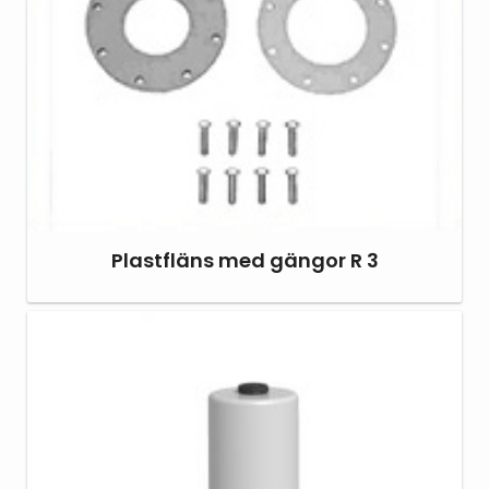
Plastfläns med gängor R 3